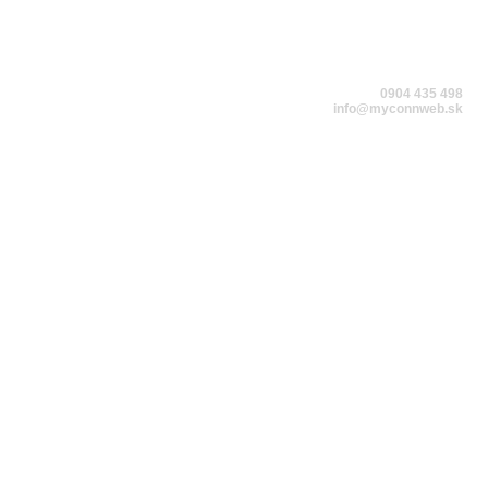
MYCONNWEB.SK
0904 435 498
info@myconnweb.sk